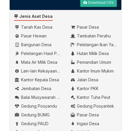
Download CSV
Jenis Aset Desa
Tanah Kas Desa
Pasar Desa
Pasar Hewan
Tambatan Perahu
Bangunan Desa
Pelelangan Ikan Yang Dikelola Oleh Desa
Pelelangan Hasil Pertanian
Hutan Milik Desa
Mata Air Milik Desa
Pemandian Umum
Lain-lain Kekayaan Asli Desa
Kantor Imum Mukim
Kantor Kepala Desa
Jalan Desa
Jembatan Desa
Kantor PKK
Balai Musyawarah Desa
Kantor Tuha Peut
Gedung Posyandu
Gedung Posyantek
Gedung BUMG
Pasar Desa
Gedung PAUD
Irigasi Desa