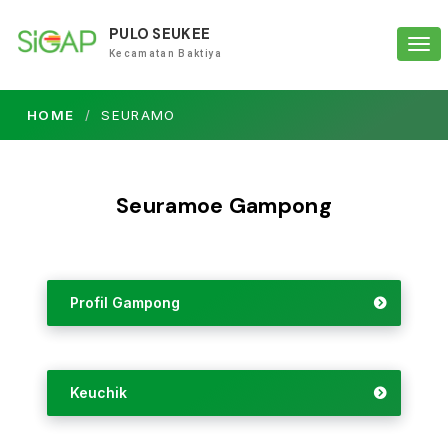
PULO SEUKEE
Tog
Kecamatan Baktiya
navi
HOME
SEURAMO
Seuramoe Gampong
Profil Gampong
Keuchik